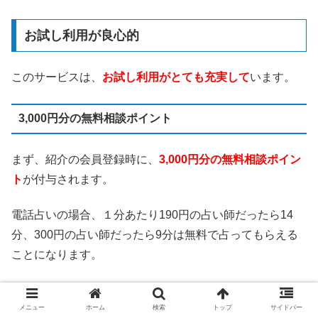
お試し利用が良心的
このサービスは、
お試し利用がとても充実して
います。
3,000円分の無料相談ポイント
まず、紹介の会員登録時に、
3,000円分の無料相談ポイン
ト
が付与されます。
電話占いの場合、１分あたり190円の占い師だったら14
分、300円の占い師だったら9分は無料で占ってもらえる
ことになります。
メール占いは最も安いものが4,000円となっているので、
メニュー
ホーム
検索
トップ
サイドバー
差額1,400円で１回占ってもらえることになります。